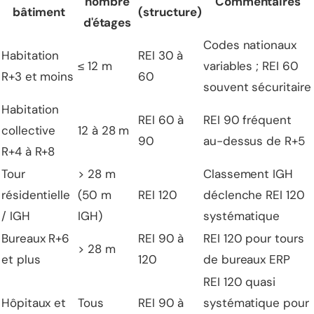
nombre
Commentaires
bâtiment
(structure)
d'étages
Codes nationaux
Habitation
REI 30 à
≤ 12 m
variables ; REI 60
R+3 et moins
60
souvent sécuritaire
Habitation
REI 60 à
REI 90 fréquent
collective
12 à 28 m
90
au-dessus de R+5
R+4 à R+8
Tour
> 28 m
Classement IGH
résidentielle
(50 m
REI 120
déclenche REI 120
/ IGH
IGH)
systématique
Bureaux R+6
REI 90 à
REI 120 pour tours
> 28 m
et plus
120
de bureaux ERP
REI 120 quasi
Hôpitaux et
Tous
REI 90 à
systématique pour