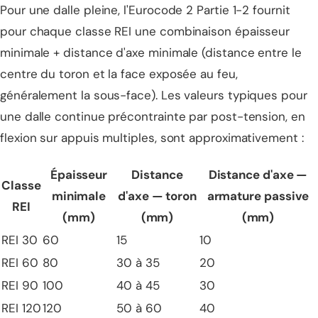
Pour une dalle pleine, l'Eurocode 2 Partie 1-2 fournit
pour chaque classe REI une combinaison épaisseur
minimale + distance d'axe minimale (distance entre le
centre du toron et la face exposée au feu,
généralement la sous-face). Les valeurs typiques pour
une dalle continue précontrainte par post-tension, en
flexion sur appuis multiples, sont approximativement :
Épaisseur
Distance
Distance d'axe —
Classe
minimale
d'axe — toron
armature passive
REI
(mm)
(mm)
(mm)
REI 30
60
15
10
REI 60
80
30 à 35
20
REI 90
100
40 à 45
30
REI 120
120
50 à 60
40