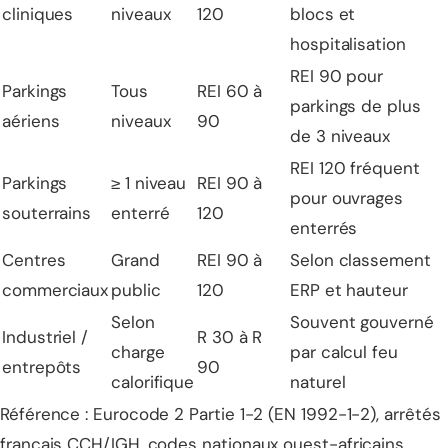
cliniques
niveaux
120
blocs et
hospitalisation
REI 90 pour
Parkings
Tous
REI 60 à
parkings de plus
aériens
niveaux
90
de 3 niveaux
REI 120 fréquent
Parkings
≥ 1 niveau
REI 90 à
pour ouvrages
souterrains
enterré
120
enterrés
Centres
Grand
REI 90 à
Selon classement
commerciaux
public
120
ERP et hauteur
Selon
Souvent gouverné
Industriel /
R 30 à R
charge
par calcul feu
entrepôts
90
calorifique
naturel
Référence : Eurocode 2 Partie 1-2 (EN 1992-1-2), arrêtés
français CCH/IGH, codes nationaux ouest-africains