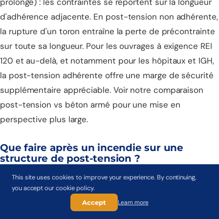
prolongé) : les contraintes se reportent sur la longueur
d'adhérence adjacente. En post-tension non adhérente,
la rupture d'un toron entraîne la perte de précontrainte
sur toute sa longueur. Pour les ouvrages à exigence REI
120 et au-delà, et notamment pour les hôpitaux et IGH,
la post-tension adhérente offre une marge de sécurité
supplémentaire appréciable. Voir notre
comparaison
post-tension vs béton armé
pour une mise en
perspective plus large.
Que faire après un incendie sur une
structure de post-tension ?
Une expertise structurelle post-incendie est obligatoire
This site uses cookies to improve your experience. By continuing,
you accept our cookie policy.
avant toute remise en service. Pour la post-tension, les
Accept
Learn more
vérifications spécifiques portent sur : l'état des