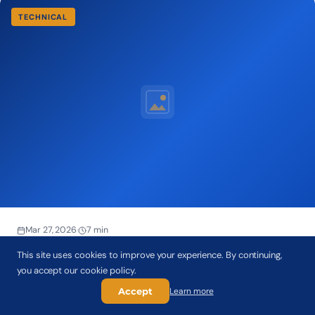
TECHNICAL
Mar 27, 2026
·
7 min
Post-tension vs béton armé conventionnel :
This site uses cookies to improve your experience. By continuing,
comparaison complète
you accept our cookie policy.
Choisir entre post-tension et béton armé conventionnel est
Accept
Learn more
l'une des décisions les plus structurantes d'un projet de
construction. Les deux techniques utilisent du béton et de
Read article