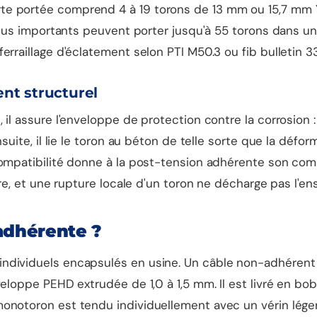
e portée comprend 4 à 19 torons de 13 mm ou 15,7 mm Y18
 plus importants peuvent porter jusqu'à 55 torons dans un
rraillage d'éclatement selon PTI M50.3 ou fib bulletin 33
nt structurel
l assure l'enveloppe de protection contre la corrosion : le
nsuite, il lie le toron au béton de telle sorte que la déf
compatibilité donne à la post-tension adhérente son com
ure, et une rupture locale d'un toron ne décharge pas l'e
adhérente ?
individuels encapsulés en usine. Un câble non-adhérent
eloppe PEHD extrudée de 1,0 à 1,5 mm. Il est livré en bobi
onotoron est tendu individuellement avec un vérin léger 