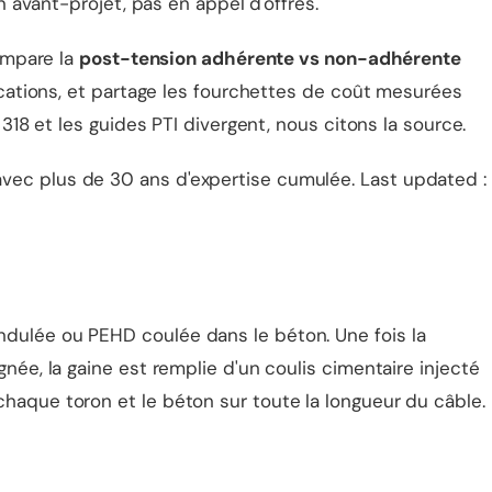
n avant-projet, pas en appel d'offres.
compare la
post-tension adhérente vs non-adhérente
lications, et partage les fourchettes de coût mesurées
318 et les guides PTI divergent, nous citons la source.
vec plus de 30 ans d'expertise cumulée. Last updated :
ndulée ou PEHD coulée dans le béton. Une fois la
née, la gaine est remplie d'un coulis cimentaire injecté
haque toron et le béton sur toute la longueur du câble.