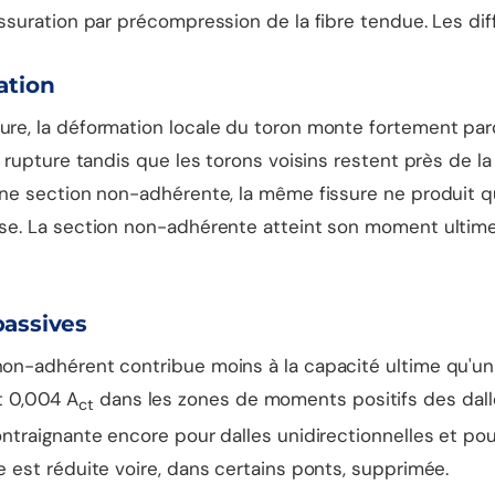
fissuration par précompression de la fibre tendue. Les di
ation
ure, la déformation locale du toron monte fortement parce
a rupture tandis que les torons voisins restent près de la
 une section non-adhérente, la même fissure ne produit q
isse. La section non-adhérente atteint son moment ultime
passives
 non-adhérent contribue moins à la capacité ultime qu'un
t 0,004 A
dans les zones de moments positifs des dall
ct
contraignante encore pour dalles unidirectionnelles et po
e est réduite voire, dans certains ponts, supprimée.