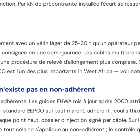
tion. Par kN de précontrainte installée l'écart se resser
ent avec un vérin léger de 25-30 t qu'un opérateur peu
nsignée en une demi-journée. Les câbles multitorons so
 une procédure de relevé d'allongement plus complexe. Qu
O est l'un des plus importants in West Africa — voir no
i n'existe pas en non-adhérent
ion adhérente. Les guides FHWA mis à jour après 2000 attr
e — standard BEPCO sur tout marché adhérent : coulis thi
ue point haut, dossier d'injection signé par câble. Sur l
e tout cela ne s'applique au non-adhérent ; le contrôle qu