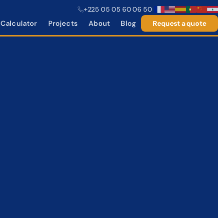
+225 05 05 60 06 50
|
Calculator
Projects
About
Blog
Request a quote