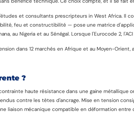
 sans bénéfice technique. Ce choix compte, et il se fait e
d'études et consultants prescripteurs in West Africa. Il 
bilité, feu et constructibilité — pose une matrice d'app
na, au Nigeria et au Sénégal. Lorsque l'Eurocode 2, l'ACI 
ension dans 12 marchés en Afrique et au Moyen-Orient, a
rente ?
contrainte haute résistance dans une gaine métallique o
tendus contre les têtes d'ancrage. Mise en tension consig
 une liaison mécanique compatible en déformation entre c